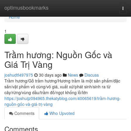
Home
optimusbookmarks
Togg
navi
Home
1
Trầm hương: Nguồn Gốc và
Giá Trị Vàng
joshudtf497975
30 days ago
News
Discuss
Trầm hương/Gỗ trầm hương/Hương trầm là một sản phẩm/đặc
sản/vật phẩm vô cùng/vô giá, xuất xứ/phát sinh/sinh ra từ
cây/rừng/vùng dầu/trầm đỏ/ngọt khổng lồ/lớn
https://joshuijz094965.thekatyblog.com/40065619/trầm-hương-
nguồn-gốc-và-giá-trị-vàng
Comments
Who Upvoted
Comments