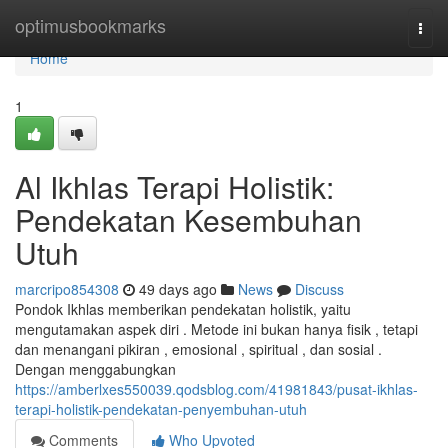
Home
optimusbookmarks
Togg
navi
Home
1
Al Ikhlas Terapi Holistik:
Pendekatan Kesembuhan
Utuh
marcripo854308
49 days ago
News
Discuss
Pondok Ikhlas memberikan pendekatan holistik, yaitu
mengutamakan aspek diri . Metode ini bukan hanya fisik , tetapi
dan menangani pikiran , emosional , spiritual , dan sosial .
Dengan menggabungkan
https://amberlxes550039.qodsblog.com/41981843/pusat-ikhlas-
terapi-holistik-pendekatan-penyembuhan-utuh
Comments
Who Upvoted