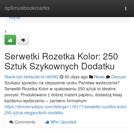
Home
optimusbookmarks
Togg
navi
Home
1
Serwetki Rozetka Kolor: 250
Sztuk Szykownych Dodatku
filiank-lub-kieliszek-to146582
50 days ago
News
Discuss
Szukasz sposobu na ulepszenie uroku Państwa wydarzenia?
Serwetki Rozetka Kolor w opakowaniu 250 sztuk to idealne
pomysł. Produkowane z dobrej materii papieru, dodadzą klasy
każdemu wydarzeniu – zarówno formalnym
https://directorydepo.com/listings1118177/serwetki-rozetka-kolor-
250-sztuk-eleganckich-dodatku
Comments
Who Upvoted