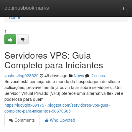
Home
optimusbookmarks
Togg
navi
Home
1
Servidores VPS: Guia
Completo para Iniciantes
vpshosting028529
49 days ago
News
Discuss
Se você está começando o mundo da hospedagem de sites e
aplicações, provavelmente já ouviu falar sobre servidores . Um
Servidor Virtual Privado (VPS) oferece uma alternativa flexível e
poderosa para quem
https://lucyqhfx691757.blogzet.com/servidores-vps-guia-
completo-para-iniciantes-56670605
Comments
Who Upvoted