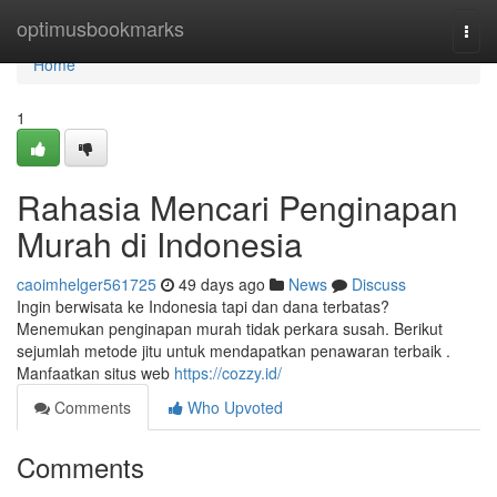
Home
optimusbookmarks
Togg
navi
Home
1
Rahasia Mencari Penginapan
Murah di Indonesia
caoimhelger561725
49 days ago
News
Discuss
Ingin berwisata ke Indonesia tapi dan dana terbatas?
Menemukan penginapan murah tidak perkara susah. Berikut
sejumlah metode jitu untuk mendapatkan penawaran terbaik .
Manfaatkan situs web
https://cozzy.id/
Comments
Who Upvoted
Comments