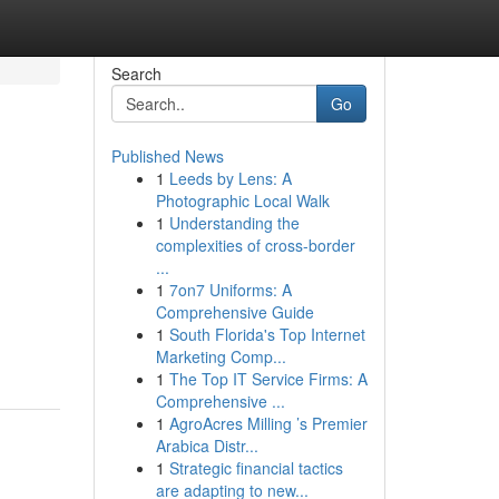
Search
Go
Published News
1
Leeds by Lens: A
Photographic Local Walk
1
Understanding the
complexities of cross-border
...
1
7on7 Uniforms: A
Comprehensive Guide
1
South Florida's Top Internet
Marketing Comp...
1
The Top IT Service Firms: A
Comprehensive ...
1
AgroAcres Milling ’s Premier
Arabica Distr...
1
Strategic financial tactics
are adapting to new...