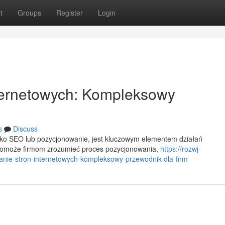
t
Groups
Register
Login
ternetowych: Kompleksowy
s
Discuss
ako SEO lub pozycjonowanie, jest kluczowym elementem działań
 pomoże firmom zrozumieć proces pozycjonowania,
https://rozwj-
anie-stron-internetowych-kompleksowy-przewodnik-dla-firm