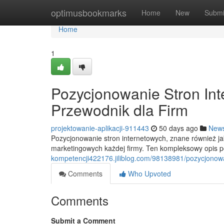
Home
optimusbookmarks
Home
New
Submi
Home
1
Pozycjonowanie Stron In
Przewodnik dla Firm
projektowanie-aplikacji-911443
50 days ago
New
Pozycjonowanie stron internetowych, znane również j
marketingowych każdej firmy. Ten kompleksowy opis
kompetencji422176.jiliblog.com/98138981/pozycjonow
Comments
Who Upvoted
Comments
Submit a Comment