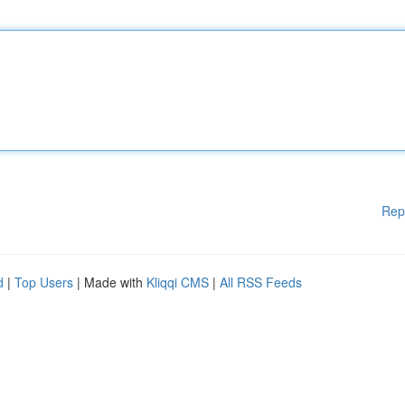
Rep
d
|
Top Users
| Made with
Kliqqi CMS
|
All RSS Feeds