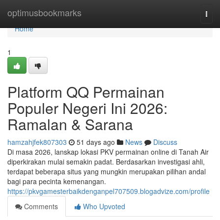
Home
optimusbookmarks
Togg
navi
Home
1
Platform QQ Permainan
Populer Negeri Ini 2026:
Ramalan & Sarana
hamzahjfek807303
51 days ago
News
Discuss
Di masa 2026, lanskap lokasi PKV permainan online di Tanah Air
diperkirakan mulai semakin padat. Berdasarkan investigasi ahli,
terdapat beberapa situs yang mungkin merupakan pilihan andal
bagi para pecinta kemenangan.
https://pkvgamesterbaikdenganpel707509.blogadvize.com/profile
Comments
Who Upvoted