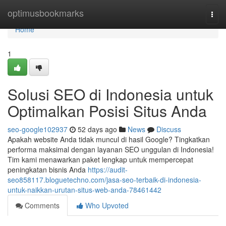
Home
optimusbookmarks
Togg
navi
Home
1
Solusi SEO di Indonesia untuk
Optimalkan Posisi Situs Anda
seo-google102937
52 days ago
News
Discuss
Apakah website Anda tidak muncul di hasil Google? Tingkatkan
performa maksimal dengan layanan SEO unggulan di Indonesia!
Tim kami menawarkan paket lengkap untuk mempercepat
peningkatan bisnis Anda
https://audit-
seo858117.bloguetechno.com/jasa-seo-terbaik-di-indonesia-
untuk-naikkan-urutan-situs-web-anda-78461442
Comments
Who Upvoted