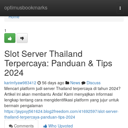
Home
optimusbookmarks
Togg
navi
Home
1
Slot Server Thailand
Terpercaya: Panduan & Tips
2024
karimfyaw983412
56 days ago
News
Discuss
Mencari platform judi server Thailand terpercaya di tahun 2024?
Artikel ini akan membantu Anda! Kami menyajikan informasi
lengkap tentang cara mengidentifikasi platform yang jujur untuk
bermain pengalaman
https://jaypxyj561624.blog2freedom.com/41692597/slot-server-
thailand-terpercaya-panduan-tips-2024
Comments
Who Upvoted