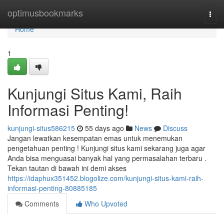
Home
optimusbookmarks
Togg
navi
Home
1
Kunjungi Situs Kami, Raih
Informasi Penting!
kunjungi-situs586215
55 days ago
News
Discuss
Jangan lewatkan kesempatan emas untuk menemukan
pengetahuan penting ! Kunjungi situs kami sekarang juga agar
Anda bisa menguasai banyak hal yang permasalahan terbaru .
Tekan tautan di bawah ini demi akses
https://idaphux351452.blogolize.com/kunjungi-situs-kami-raih-
informasi-penting-80885185
Comments
Who Upvoted