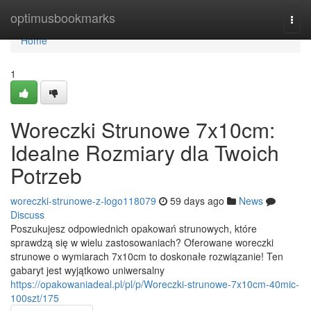
Home
optimusbookmarks
Togg
navi
Home
1
Woreczki Strunowe 7x10cm:
Idealne Rozmiary dla Twoich
Potrzeb
woreczki-strunowe-z-logo118079
59 days ago
News
Discuss
Poszukujesz odpowiednich opakowań strunowych, które
sprawdzą się w wielu zastosowaniach? Oferowane woreczki
strunowe o wymiarach 7x10cm to doskonałe rozwiązanie! Ten
gabaryt jest wyjątkowo uniwersalny
https://opakowaniadeal.pl/pl/p/Woreczki-strunowe-7x10cm-40mic-
100szt/175