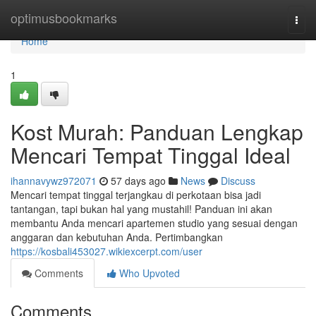
Home
optimusbookmarks
Togg
navi
Home
1
Kost Murah: Panduan Lengkap
Mencari Tempat Tinggal Ideal
ihannavywz972071
57 days ago
News
Discuss
Mencari tempat tinggal terjangkau di perkotaan bisa jadi
tantangan, tapi bukan hal yang mustahil! Panduan ini akan
membantu Anda mencari apartemen studio yang sesuai dengan
anggaran dan kebutuhan Anda. Pertimbangkan
https://kosbali453027.wikiexcerpt.com/user
Comments
Who Upvoted
Comments