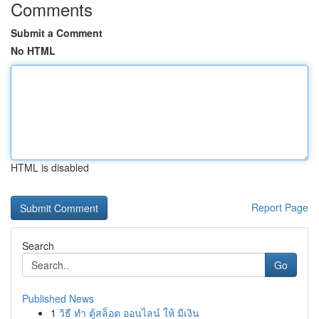
Comments
Submit a Comment
No HTML
HTML is disabled
Report Page
Search
Go
Published News
1
วิธี ทำ ตู้สล็อต ออนไลน์ ให้ มีเงิน