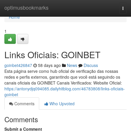
Home
optimusbookmarks
Togg
navi
Home
1
Links Oficiais: GOINBET
goinbet426847
58 days ago
News
Discuss
Esta página serve como hub oficial de verificação das nossas
redes e perfis externos, garantindo que você está seguindo os
canais oficiais da GOINBET Canais Verificados: Website Oficial:
https://antonydjq094085.dailyhitblog.com/46783808/links-oficiais-
goinbet
Comments
Who Upvoted
Comments
Submit a Comment