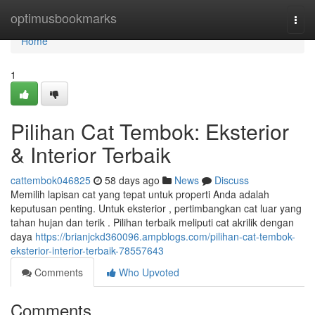
Home
optimusbookmarks
Togg
navi
Home
1
Pilihan Cat Tembok: Eksterior
& Interior Terbaik
cattembok046825
58 days ago
News
Discuss
Memilih lapisan cat yang tepat untuk properti Anda adalah
keputusan penting. Untuk eksterior , pertimbangkan cat luar yang
tahan hujan dan terik . Pilihan terbaik meliputi cat akrilik dengan
daya
https://brianjckd360096.ampblogs.com/pilihan-cat-tembok-
eksterior-interior-terbaik-78557643
Comments
Who Upvoted
Comments