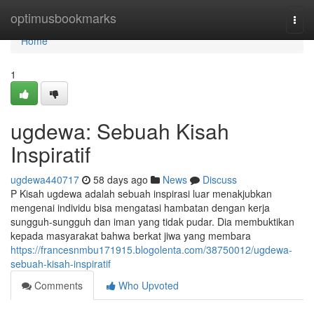
Home
optimusbookmarks
Togg
navi
Home
1
ugdewa: Sebuah Kisah
Inspiratif
ugdewa440717
58 days ago
News
Discuss
P Kisah ugdewa adalah sebuah inspirasi luar menakjubkan
mengenai individu bisa mengatasi hambatan dengan kerja
sungguh-sungguh dan iman yang tidak pudar. Dia membuktikan
kepada masyarakat bahwa berkat jiwa yang membara
https://francesnmbu171915.blogolenta.com/38750012/ugdewa-
sebuah-kisah-inspiratif
Comments
Who Upvoted