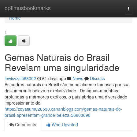
Home
optimusbookmarks
Togg
navi
Home
1
Gemas Naturais do Brasil
Revelam uma singularidade
lewisvzsi568002
61 days ago
News
Discuss
As pedras naturais do Brasil são mundialmente famosas por sua
deslumbrante beleza e exclusividade . De águas-marinhas
profundas a mármores exóticos, o país abriga uma diversidade
impressionante de
https://zoyatium026530.canariblogs.com/gemas-naturais-do-
brasil-apresentam-grande-beleza-56603698
Comments
Who Upvoted