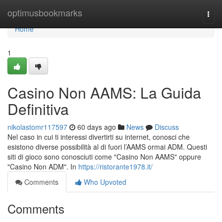
Home
optimusbookmarks
Togg
navi
Home
1
Casino Non AAMS: La Guida
Definitiva
nikolastomr117597
60 days ago
News
Discuss
Nel caso in cui ti interessi divertirti su internet, conosci che
esistono diverse possibilità al di fuori l’AAMS ormai ADM. Questi
siti di gioco sono conosciuti come "Casino Non AAMS" oppure
"Casino Non ADM". In
https://ristorante1978.it/
Comments
Who Upvoted
Comments