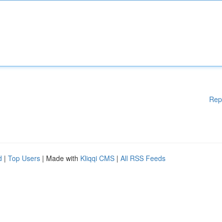
Rep
d
|
Top Users
| Made with
Kliqqi CMS
|
All RSS Feeds