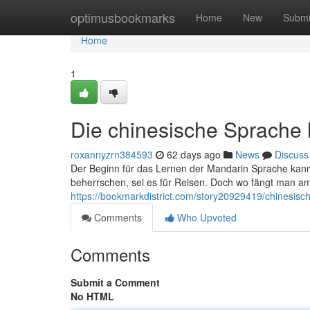
Home
optimusbookmarks
Home
New
Submi
Home
1
Die chinesische Sprache 
roxannyzrn384593
62 days ago
News
Discuss
Der Beginn für das Lernen der Mandarin Sprache kan
beherrschen, sei es für Reisen. Doch wo fängt man am
https://bookmarkdistrict.com/story20929419/chinesisc
Comments
Who Upvoted
Comments
Submit a Comment
No HTML