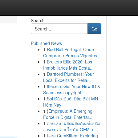
Search
Go
Published News
1
Red Bull Portugal: Onde
Comprar e Preços Vigentes
1
Brokers Elite 2026: Los
Inmobiliarios Más Desta...
1
Dartford Plumbers: Your
Local Experts for Relia...
1
99exch: Get Your New ID &
Seamless copyright
1
Soi Đầu Đuôi Đặc Biệt MN
Hôm Nay
1
{Empire88: A Emerging
Force in Digital Entertai...
1
ออกแบบ ผลิตผลิตภัณฑ์เสริม
อาหาร สลายไขมัน OEM: เ...
1
Lara CumKitten: Exploring