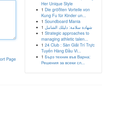
Her Unique Style
1
Die größten Vorteile von
Kung Fu für Kinder un...
1
Soundboard Mania
1
شهادة سلامة: دليلك الشامل
1
Strategic approaches to
managing athletic talen...
1
24 Club : Sàn Giải Trí Trực
Tuyến Hàng Đầu Vi...
1
Бърз техник във Варна:
ort Page
Решения за всеки сл...