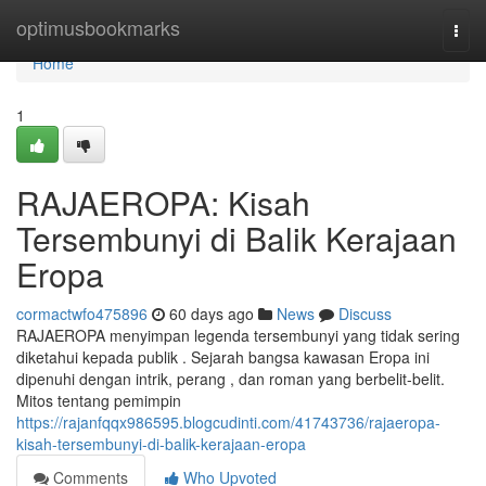
Home
optimusbookmarks
Togg
navi
Home
1
RAJAEROPA: Kisah
Tersembunyi di Balik Kerajaan
Eropa
cormactwfo475896
60 days ago
News
Discuss
RAJAEROPA menyimpan legenda tersembunyi yang tidak sering
diketahui kepada publik . Sejarah bangsa kawasan Eropa ini
dipenuhi dengan intrik, perang , dan roman yang berbelit-belit.
Mitos tentang pemimpin
https://rajanfqqx986595.blogcudinti.com/41743736/rajaeropa-
kisah-tersembunyi-di-balik-kerajaan-eropa
Comments
Who Upvoted