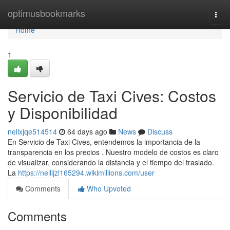
Home
optimusbookmarks
Togg
navi
Home
1
Servicio de Taxi Cives: Costos
y Disponibilidad
nellxjqe514514
64 days ago
News
Discuss
En Servicio de Taxi Cives, entendemos la importancia de la
transparencia en los precios . Nuestro modelo de costos es claro
de visualizar, considerando la distancia y el tiempo del traslado.
La
https://nellljzl165294.wikimillions.com/user
Comments
Who Upvoted
Comments