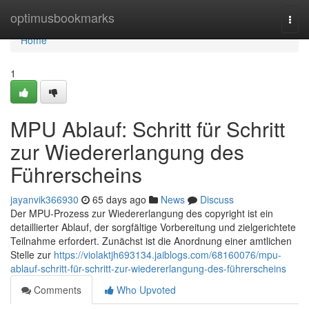
Home
optimusbookmarks
Togg
navi
Home
1
MPU Ablauf: Schritt für Schritt
zur Wiedererlangung des
Führerscheins
jayanvik366930
65 days ago
News
Discuss
Der MPU-Prozess zur Wiedererlangung des copyright ist ein
detaillierter Ablauf, der sorgfältige Vorbereitung und zielgerichtete
Teilnahme erfordert. Zunächst ist die Anordnung einer amtlichen
Stelle zur
https://violaktjh693134.jaiblogs.com/68160076/mpu-
ablauf-schritt-für-schritt-zur-wiedererlangung-des-führerscheins
Comments
Who Upvoted