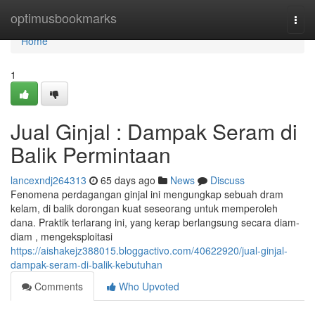
Home
optimusbookmarks
Togg
navi
Home
1
Jual Ginjal : Dampak Seram di
Balik Permintaan
lancexndj264313
65 days ago
News
Discuss
Fenomena perdagangan ginjal ini mengungkap sebuah dram
kelam, di balik dorongan kuat seseorang untuk memperoleh
dana. Praktik terlarang ini, yang kerap berlangsung secara diam-
diam , mengeksploitasi
https://aishakejz388015.bloggactivo.com/40622920/jual-ginjal-
dampak-seram-di-balik-kebutuhan
Comments
Who Upvoted