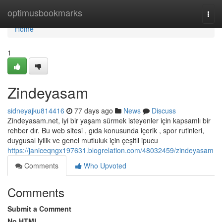
Home
optimusbookmarks
Togg
navi
Home
1
Zindeyasam
sidneyajku814416
77 days ago
News
Discuss
Zindeyasam.net, iyi bir yaşam sürmek isteyenler için kapsamlı bir
rehber dır. Bu web sitesi , gıda konusunda içerik , spor rutinleri,
duygusal iyilik ve genel mutluluk için çeşitli ipucu
https://janiceqngx197631.blogrelation.com/48032459/zindeyasam
Comments
Who Upvoted
Comments
Submit a Comment
No HTML