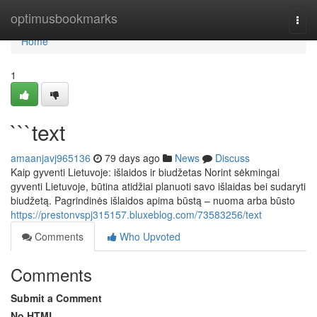
Home
optimusbookmarks
Togg
navi
Home
1
```text
amaanjavj965136
79 days ago
News
Discuss
Kaip gyventi Lietuvoje: išlaidos ir biudžetas Norint sėkmingai
gyventi Lietuvoje, būtina atidžiai planuoti savo išlaidas bei sudaryti
biudžetą. Pagrindinės išlaidos apima būstą – nuoma arba būsto
https://prestonvspj315157.bluxeblog.com/73583256/text
Comments
Who Upvoted
Comments
Submit a Comment
No HTML