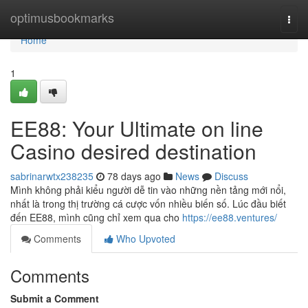
Home
optimusbookmarks
Togg
navi
Home
1
EE88: Your Ultimate on line
Casino desired destination
sabrinarwtx238235
78 days ago
News
Discuss
Mình không phải kiểu người dễ tin vào những nền tảng mới nổi,
nhất là trong thị trường cá cược vốn nhiều biến số. Lúc đầu biết
đến EE88, mình cũng chỉ xem qua cho
https://ee88.ventures/
Comments
Who Upvoted
Comments
Submit a Comment