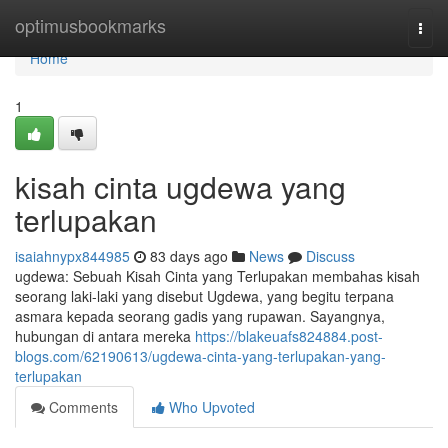
Home
optimusbookmarks
Togg
navi
Home
1
kisah cinta ugdewa yang
terlupakan
isaiahnypx844985
83 days ago
News
Discuss
ugdewa: Sebuah Kisah Cinta yang Terlupakan membahas kisah
seorang laki-laki yang disebut Ugdewa, yang begitu terpana
asmara kepada seorang gadis yang rupawan. Sayangnya,
hubungan di antara mereka
https://blakeuafs824884.post-
blogs.com/62190613/ugdewa-cinta-yang-terlupakan-yang-
terlupakan
Comments
Who Upvoted