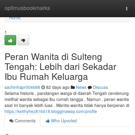
Home
optimusbookmarks
Togg
navi
Home
1
Peran Wanita di Sulteng
Tengah: Lebih dari Sekadar
Ibu Rumah Keluarga
sachinhapr004688
82 days ago
News
Discuss
Selama historis , pandangan warga di daerah Tengah cenderung
melihat wanita sebagai ibu rumah tangga . Namun , peran wanita
saat ini banyak lebih luas . Wanita-wanita tidak hanya berperan di
https://keithyhez816418.blogginaway.com/profile
Comments
Who Upvoted