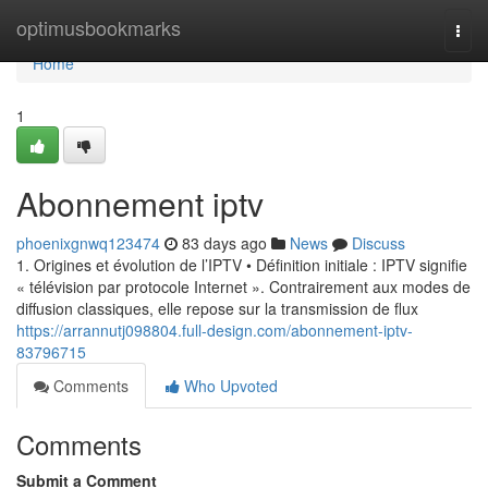
Home
optimusbookmarks
Togg
navi
Home
1
Abonnement iptv
phoenixgnwq123474
83 days ago
News
Discuss
1. Origines et évolution de l’IPTV • Définition initiale : IPTV signifie
« télévision par protocole Internet ». Contrairement aux modes de
diffusion classiques, elle repose sur la transmission de flux
https://arrannutj098804.full-design.com/abonnement-iptv-
83796715
Comments
Who Upvoted
Comments
Submit a Comment