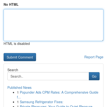
No HTML
HTML is disabled
Report Page
Search
Go
Published News
1
Popunder Ads CPM Rates: A Comprehensive Guide
f...
1
Samsung Refrigerator Fixes:
1
Private Pleasures: Your Guide to Quiet Pleasure