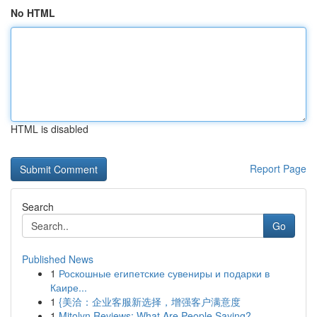
No HTML
HTML is disabled
Report Page
Search
Go
Published News
1
Роскошные египетские сувениры и подарки в
Каире...
1
{美洽：企业客服新选择，增强客户满意度
1
Mitolyn Reviews: What Are People Saying?