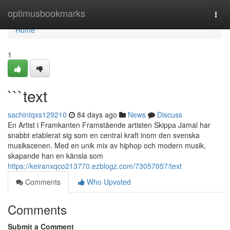
Home
optimusbookmarks
Togg
navi
Home
1
```text
sachintqxs129210
84 days ago
News
Discuss
En Artist i Framkanten Framstående artisten Skippa Jamal har
snabbt etablerat sig som en central kraft inom den svenska
musikscenen. Med en unik mix av hiphop och modern musik,
skapande han en känsla som
https://keiranxqco213770.ezblogz.com/73057057/text
Comments
Who Upvoted
Comments
Submit a Comment