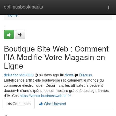
Home
optimusbookmarks
Togg
navi
Home
1
Boutique Site Web : Comment
l’IA Modifie Votre Magasin en
Ligne
delilahbeix297580
84 days ago
News
Discuss
L’intelligence artificielle bouleverse radicalement le monde du
commerce électronique . Désormais, les utilisateurs peuvent
découvrir d’une expérience sur mesure grâce à des algorithmes
d'IA. Ces
https://vente-businessweb-ia.fr/
Comments
Who Upvoted