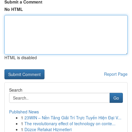
Submit a Comment
No HTML
HTML is disabled
Report Page
Search
Go
Published News
1
23WIN – Nền Tảng Giải Trí Trực Tuyến Hiện Đại V...
1
The revolutionary effect of technology on conte...
1
Düzce Refakat Hizmetleri