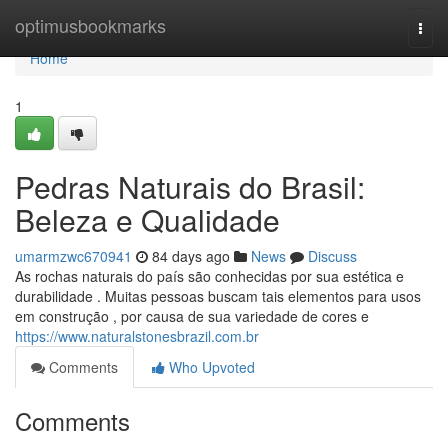
Home
optimusbookmarks
Togg
navi
Home
1
Pedras Naturais do Brasil:
Beleza e Qualidade
umarmzwc670941
84 days ago
News
Discuss
As rochas naturais do país são conhecidas por sua estética e
durabilidade . Muitas pessoas buscam tais elementos para usos
em construção , por causa de sua variedade de cores e
https://www.naturalstonesbrazil.com.br
Comments
Who Upvoted
Comments