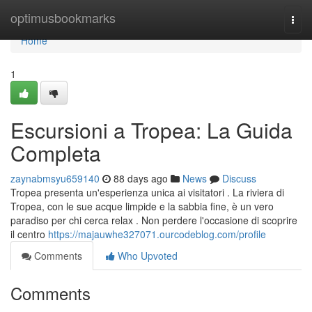
Home
optimusbookmarks
Togg
navi
Home
1
Escursioni a Tropea: La Guida
Completa
zaynabmsyu659140
88 days ago
News
Discuss
Tropea presenta un'esperienza unica ai visitatori . La riviera di
Tropea, con le sue acque limpide e la sabbia fine, è un vero
paradiso per chi cerca relax . Non perdere l'occasione di scoprire
il centro
https://majauwhe327071.ourcodeblog.com/profile
Comments
Who Upvoted
Comments