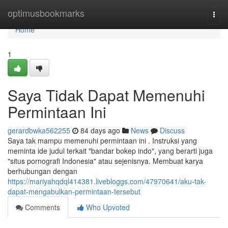
Home
optimusbookmarks
Togg
navi
Home
1
Saya Tidak Dapat Memenuhi
Permintaan Ini
gerardbwka562255
84 days ago
News
Discuss
Saya tak mampu memenuhi permintaan ini . Instruksi yang
meminta ide judul terkait "bandar bokep indo", yang berarti juga
"situs pornografi Indonesia" atau sejenisnya. Membuat karya
berhubungan dengan
https://mariyahqdql414381.livebloggs.com/47970641/aku-tak-
dapat-mengabulkan-permintaan-tersebut
Comments
Who Upvoted