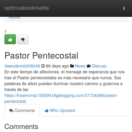
Home
optimusbookmarks
Togg
navi
Home
1
Pastor Pentecostal
dawudexob208246
86 days ago
News
Discuss
En este tiempo de aflicciones, el mensaje de esperanza que nos
trae el Pastor pentecostales es más necesario que nunca. Sus
palabras de alivio pueden iluminar nuestro camino y guiarnos a
través de las
https://frasercmip155099.bligblogging.com/37724098/pastor-
pentecostal
Comments
Who Upvoted
Comments