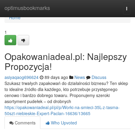
Home
optimusbookmarks
Togg
navi
Home
1
Opakowaniadeal.pl: Najlepszy
Propozycja!
asiyaqaog696624
89 days ago
News
Discuss
Szukasz trwałych zapakowań do działalności biznesu? Ten sklep
to idealne źródło dla każdego, kto potrzebuje przystępnego
cenowo i bardzo dobrego towaru. Proponujemy szeroki
asortyment pudełek – od drobnych
https://opakowaniadeal.pl/pl/p/Worki-na-smieci-35L-z-tasma-
50szt-niebieskie-Expert-Paclan-16636/13665
Comments
Who Upvoted