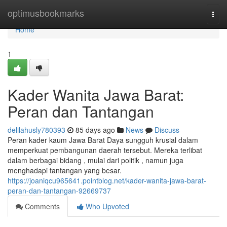
Home
optimusbookmarks
Togg
navi
Home
1
Kader Wanita Jawa Barat:
Peran dan Tantangan
delilahusly780393
85 days ago
News
Discuss
Peran kader kaum Jawa Barat Daya sungguh krusial dalam
memperkuat pembangunan daerah tersebut. Mereka terlibat
dalam berbagai bidang , mulai dari politik , namun juga
menghadapi tantangan yang besar.
https://joaniqcu965641.pointblog.net/kader-wanita-jawa-barat-
peran-dan-tantangan-92669737
Comments
Who Upvoted