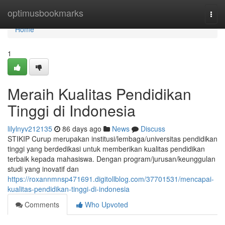
Home
optimusbookmarks
Togg
navi
Home
1
Meraih Kualitas Pendidikan
Tinggi di Indonesia
lilylnyv212135
86 days ago
News
Discuss
STIKIP Curup merupakan institusi/lembaga/universitas pendidikan
tinggi yang berdedikasi untuk memberikan kualitas pendidikan
terbaik kepada mahasiswa. Dengan program/jurusan/keunggulan
studi yang inovatif dan
https://roxannmnsp471691.digitollblog.com/37701531/mencapai-
kualitas-pendidikan-tinggi-di-indonesia
Comments
Who Upvoted