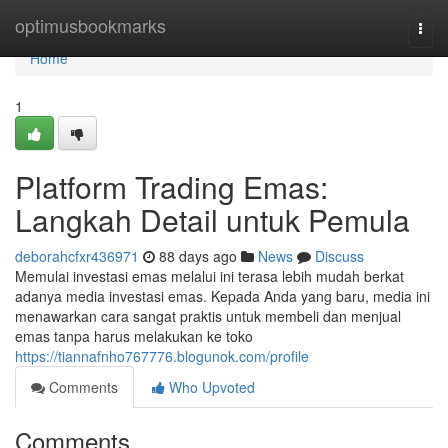
Home
optimusbookmarks
Togg
navi
Home
1
Platform Trading Emas:
Langkah Detail untuk Pemula
deborahcfxr436971
88 days ago
News
Discuss
Memulai investasi emas melalui ini terasa lebih mudah berkat
adanya media investasi emas. Kepada Anda yang baru, media ini
menawarkan cara sangat praktis untuk membeli dan menjual
emas tanpa harus melakukan ke toko
https://tiannafnho767776.blogunok.com/profile
Comments
Who Upvoted
Comments