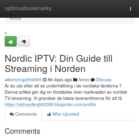
Home
optimusbookmarks
Togg
navi
Home
1
Nordic IPTV: Din Guide till
Streaming i Norden
albertzmgq594965
86 days ago
News
Discuss
Är du ute efter att se underhållning i de nordiska länderna ?
Denna artikel ger dig en förståelse över marknaden av nordisk
TV-streaming. Vi granskar de bästa leverantörerna för att få
https://sidneydkuj062388.bloginder.com/profile
Comments
Who Upvoted
Comments