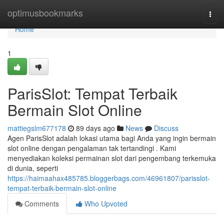
Home
optimusbookmarks
Togg
navi
Home
1
ParisSlot: Tempat Terbaik
Bermain Slot Online
mattiegslm677178
89 days ago
News
Discuss
Agen ParisSlot adalah lokasi utama bagi Anda yang ingin bermain
slot online dengan pengalaman tak tertandingi . Kami
menyediakan koleksi permainan slot dari pengembang terkemuka
di dunia, seperti
https://haimaahax485785.bloggerbags.com/46961807/parisslot-
tempat-terbaik-bermain-slot-online
Comments
Who Upvoted