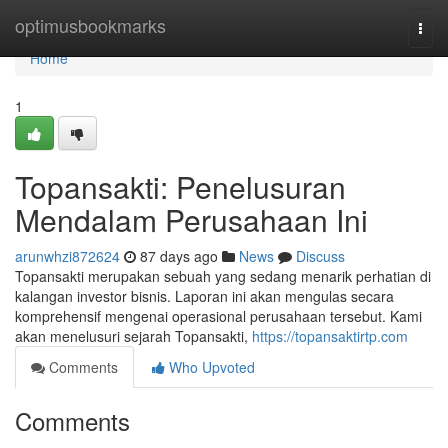
Home
optimusbookmarks
Togg
navi
Home
1
Topansakti: Penelusuran
Mendalam Perusahaan Ini
arunwhzi872624
87 days ago
News
Discuss
Topansakti merupakan sebuah yang sedang menarik perhatian di
kalangan investor bisnis. Laporan ini akan mengulas secara
komprehensif mengenai operasional perusahaan tersebut. Kami
akan menelusuri sejarah Topansakti,
https://topansaktirtp.com
Comments
Who Upvoted
Comments