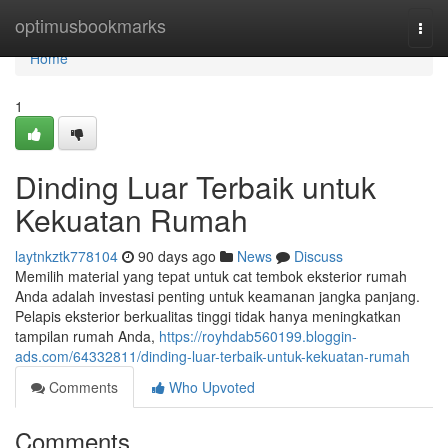
Home
optimusbookmarks
Togg
navi
Home
1
Dinding Luar Terbaik untuk
Kekuatan Rumah
laytnkztk778104
90 days ago
News
Discuss
Memilih material yang tepat untuk cat tembok eksterior rumah
Anda adalah investasi penting untuk keamanan jangka panjang.
Pelapis eksterior berkualitas tinggi tidak hanya meningkatkan
tampilan rumah Anda,
https://royhdab560199.bloggin-
ads.com/64332811/dinding-luar-terbaik-untuk-kekuatan-rumah
Comments
Who Upvoted
Comments