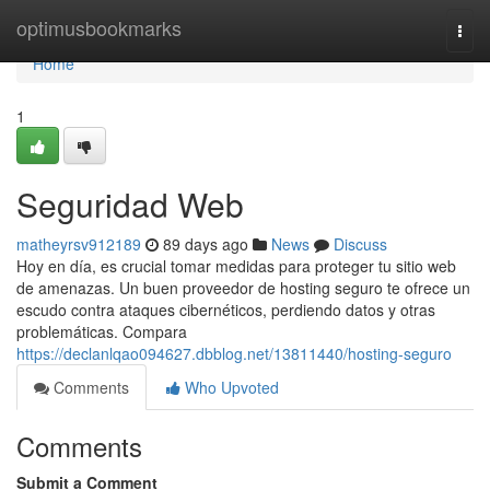
Home
optimusbookmarks
Togg
navi
Home
1
Seguridad Web
matheyrsv912189
89 days ago
News
Discuss
Hoy en día, es crucial tomar medidas para proteger tu sitio web
de amenazas. Un buen proveedor de hosting seguro te ofrece un
escudo contra ataques cibernéticos, perdiendo datos y otras
problemáticas. Compara
https://declanlqao094627.dbblog.net/13811440/hosting-seguro
Comments
Who Upvoted
Comments
Submit a Comment