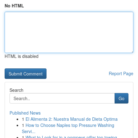
No HTML
HTML is disabled
Report Page
Search
Go
Published News
1
El Alimenta 2: Nuestra Manual de Dieta Optima
1
How to Choose Naples top Pressure Washing
Servi...
1
What to Look for in a pompeys pillar top towing...