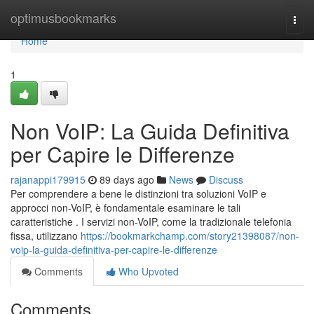
Home
optimusbookmarks
Togg
navi
Home
1
Non VoIP: La Guida Definitiva
per Capire le Differenze
rajanappi179915
89 days ago
News
Discuss
Per comprendere a bene le distinzioni tra soluzioni VoIP e
approcci non-VoIP, è fondamentale esaminare le tali
caratteristiche . I servizi non-VoIP, come la tradizionale telefonia
fissa, utilizzano
https://bookmarkchamp.com/story21398087/non-
voip-la-guida-definitiva-per-capire-le-differenze
Comments
Who Upvoted
Comments