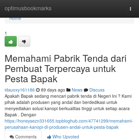
Home
optimusbookmarks
Togg
navi
Home
1
Memahami Pabrik Tenda dari
Pembuat Terpercaya untuk
Pesta Bapak
idauoxy161186
89 days ago
News
Discuss
Apakah Bapak sedang mencari pabrik tenda di Negeri Ini ? Kami
pihak adalah produsen yang andal dan berdedikasi untuk
menyediakan solusi kanopi berkualitas tinggi untuk setiap acara
Bapak . Dengan
https://honeysezn331655.topbloghub.com/47741299/memahami-
perusahaan-kanopi-di-produsen-andal-untuk-pesta-bapak
Comments
Who Upvoted