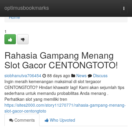
Home
optimusbookmarks
Togg
navi
Home
1
Rahasia Gampang Menang
Slot Gacor CENTONGTOTO!
siobhanutva706454
88 days ago
News
Discuss
Ingin meraih kemenangan maksimal di slot tergacor
CENTONGTOTO? Hindari khawatir lagi! Kami akan sejumlah tips
sederhana untuk memandu probabilitas Anda menang .
Perhatikan slot yang memiliki tren
https://sites2000.com/story11270771/rahasia-gampang-menang-
slot-gacor-centongtoto
Comments
Who Upvoted