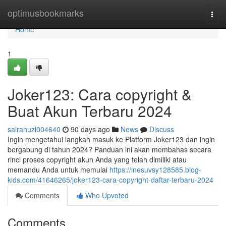
Home
optimusbookmarks
Togg
navi
Home
1
Joker123: Cara copyright &
Buat Akun Terbaru 2024
sairahuzl004640
90 days ago
News
Discuss
Ingin mengetahui langkah masuk ke Platform Joker123 dan ingin
bergabung di tahun 2024? Panduan ini akan membahas secara
rinci proses copyright akun Anda yang telah dimiliki atau
memandu Anda untuk memulai
https://inesuvsy128585.blog-
kids.com/41646265/joker123-cara-copyright-daftar-terbaru-2024
Comments
Who Upvoted
Comments