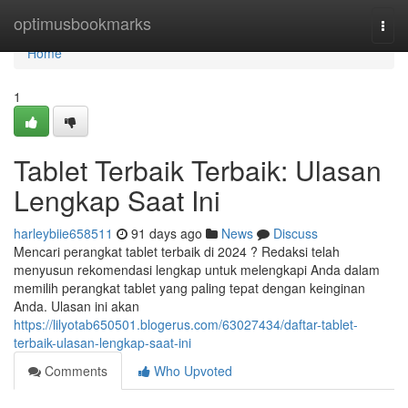
Home
optimusbookmarks
Togg
navi
Home
1
Tablet Terbaik Terbaik: Ulasan
Lengkap Saat Ini
harleybiie658511
91 days ago
News
Discuss
Mencari perangkat tablet terbaik di 2024 ? Redaksi telah
menyusun rekomendasi lengkap untuk melengkapi Anda dalam
memilih perangkat tablet yang paling tepat dengan keinginan
Anda. Ulasan ini akan
https://lilyotab650501.blogerus.com/63027434/daftar-tablet-
terbaik-ulasan-lengkap-saat-ini
Comments
Who Upvoted