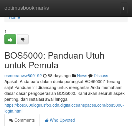
Home
optimusbookmarks
Togg
navi
Home
1
BOS5000: Panduan Utuh
untuk Pemula
esmeeanww809192
88 days ago
News
Discuss
Apakah Anda baru dalam dunia perangkat BOS5000? Tenang
saja! Panduan ini dirancang untuk mengantar Anda memahami
dasar-dasar pengoperasian BOS5000. Kami akan seluruh aspek
penting, dari instalasi awal hingga
https://bos5000login.sfo3.cdn.digitaloceanspaces.com/bos5000-
login.html
Comments
Who Upvoted